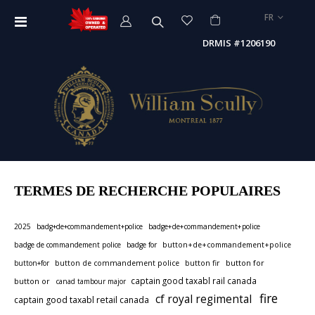
LANGUE
FR
Affichage
navigation
DRMIS #1206190
TERMES DE RECHERCHE POPULAIRES
2025
badg+de+commandement+police
badge+de+commandement+police
badge de commandement police
badge for
button+de+commandement+police
button for
button+for
button de commandement police
button fir
captain good taxabl rail canada
button or
canad tambour major
fire
cf royal regimental
captain good taxabl retail canada