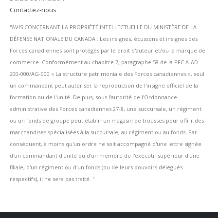
Contactez-nous
''AVIS CONCERNANT LA PROPRIÉTÉ INTELLECTUELLE DU MINISTÈRE DE LA
DÉFENSE NATIONALE DU CANADA : Les insignes, écussons et insignes des
Forces canadiennes sont protégés par le droit d'auteur et/ou la marque de
commerce. Conformément au chapitre 7, paragraphe 58 de la PFC A-AD-
200-000/AG-000 « La structure patrimoniale des Forces canadiennes », seul
un commandant peut autoriser la reproduction de l'insigne officiel de la
formation ou de l'unité. De plus, sous l'autorité de l'Ordonnance
administrative des Forces canadiennes 27-8, une succursale, un régiment
ou un fonds de groupe peut établir un magasin de trousses pour offrir des
marchandises spécialisées à la succursale, au régiment ou au fonds. Par
conséquent, à moins qu'un ordre ne soit accompagné d'une lettre signée
d'un commandant d'unité ou d'un membre de l'exécutif supérieur d'une
filiale, d'un régiment ou d'un fonds (ou de leurs pouvoirs délégués
respectifs), il ne sera pas traité. ''