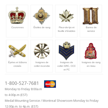
Couronnes
Étoiles de rang
Fleur-de-lys et
Barres de
feuille d'érables
service
Épées et bâtons
Insignes de
Insignes de
Insignes de rang
croisés
collet incendie
collet GRC, CCC
en tissu
et FC
1-800-527-7681
Monday to Friday 8:00a.m
to 4:00p.m (EST)
Medal Mounting Service / Montreal Showroom Monday to Friday
12:00p.m. to 4p.m. (EST)