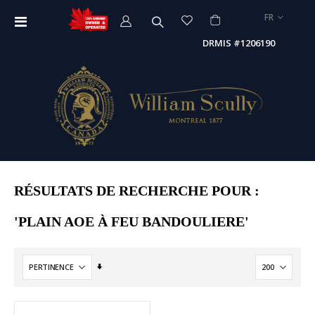
LANGUE
FR
Affichage
navigation
DRMIS #1206190
RÉSULTATS DE RECHERCHE POUR :
'PLAIN AOE À FEU BANDOULIERE'
Par
ordre
croissant