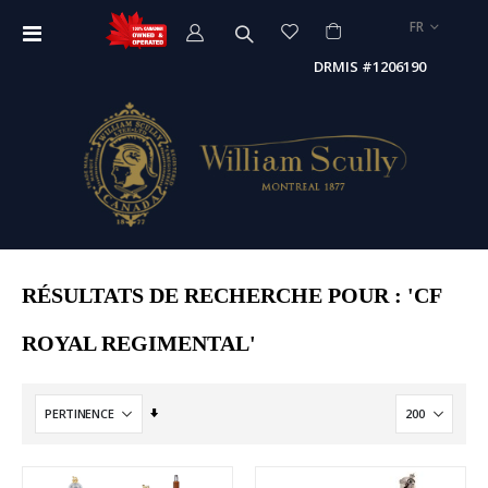
LANGUE
FR
Affichage
navigation
DRMIS #1206190
RÉSULTATS DE RECHERCHE POUR : 'CF
ROYAL REGIMENTAL'
Par
ordre
croissant