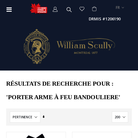
LANGUE
FR
Affichage
navigation
DRMIS #1206190
RÉSULTATS DE RECHERCHE POUR :
'PORTER ARME À FEU BANDOULIERE'
Par
ordre
croissant