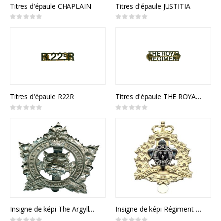
Titres d'épaule CHAPLAIN
Titres d'épaule JUSTITIA
Rating:
Rating:
0%
0%
Titres d'épaule R22R
Titres d'épaule THE ROYAL REGIMENT
Rating:
Rating:
0%
0%
Insigne de képi The Argyll and Sutherland Highlanders of Canada
Insigne de képi Régiment de Maisonneuve