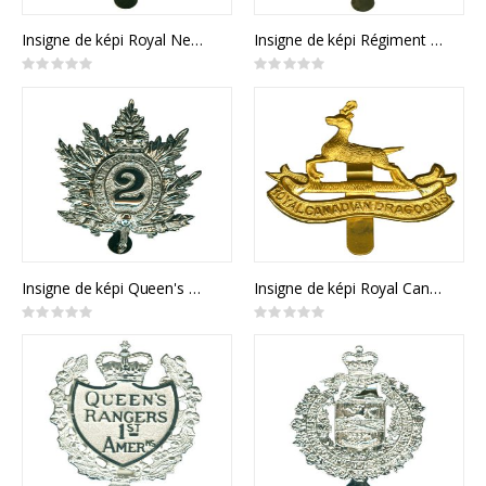
Insigne de képi Royal New Brunswick Regiment
Insigne de képi Régiment de la Chaudière
Rating:
Rating:
0%
0%
Insigne de képi Queen's Own Rifles
Insigne de képi Royal Canadian Dragoons
Rating:
Rating:
0%
0%