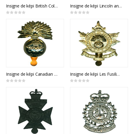
Insigne de képi British Columbia Regiment
Insigne de képi Lincoln and Welland Regiment
Rating:
Rating:
0%
0%
Insigne de képi Canadian Grenadier Guards
Insigne de képi Les Fusiliers de Sherbrooke
Rating:
Rating:
0%
0%