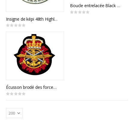
Boucle entrelacée Black Watch
Rating:
0%
Insigne de képi 48th Highlanders
Rating:
0%
Écusson brodé des forces canadiennes
Rating:
0%