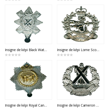
Rating:
Rating:
0%
0%
Insigne de képi Black Watch (RHR) of Canada
Insigne de képi Lorne Scots
Rating:
Rating:
0%
0%
Insigne de képi Royal Canadian Regiment
Insigne de képi Cameron Highlanders of Ottawa