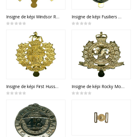
Insigne de képi Windsor Regiment
Insigne de képi Fusiliers Mont Royal
Rating:
Rating:
0%
0%
Insigne de képi First Hussars
Insigne de képi Rocky Mountain Rangers
Rating:
Rating:
0%
0%