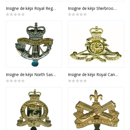
Insigne de képi Royal Regina Rifles
Insigne de képi Sherbrooke Hussars
Rating:
Rating:
0%
0%
Insigne de képi North Saskatchewan Regiment
Insigne de képi Royal Canadian Artillery
Rating:
Rating:
0%
0%