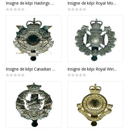
Insigne de képi Hastings and Prince Edward Regiment
Insigne de képi Royal Montreal Regiment
Rating:
Rating:
0%
0%
Insigne de képi Canadian Scottish Regiment
Insigne de képi Royal Winnipeg Rifles
Rating:
Rating:
0%
0%