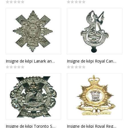
Rating:
Rating:
0%
0%
Insigne de képi Lanark and Renfrew Scottish
Insigne de képi Royal Canadian Hussars
Rating:
Rating:
0%
0%
Insigne de képi Toronto Scottish Regiment
Insigne de képi Royal Regiment of Canada