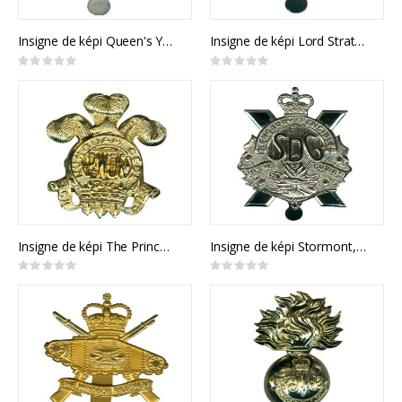
Insigne de képi Queen's York Rangers
Insigne de képi Lord Strathcona’s Horse
Rating:
Rating:
0%
0%
Insigne de képi The Princess of Wales' Own Regiment
Insigne de képi Stormont, Dundas and Glengarry Highlanders
Rating:
Rating:
0%
0%