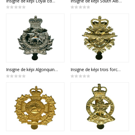
Insigne de képi Loyal Edmonton Regiment
Insigne de képi South Alberta Light Horse
Rating:
Rating:
0%
0%
Insigne de képi Algonquin Regiment
Insigne de képi trois forces des forces canadiennes
Rating:
Rating:
0%
0%