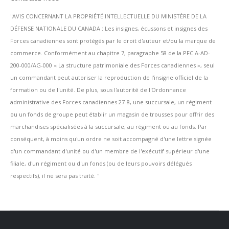
''AVIS CONCERNANT LA PROPRIÉTÉ INTELLECTUELLE DU MINISTÈRE DE LA
DÉFENSE NATIONALE DU CANADA : Les insignes, écussons et insignes des
Forces canadiennes sont protégés par le droit d'auteur et/ou la marque de
commerce. Conformément au chapitre 7, paragraphe 58 de la PFC A-AD-
200-000/AG-000 « La structure patrimoniale des Forces canadiennes », seul
un commandant peut autoriser la reproduction de l'insigne officiel de la
formation ou de l'unité. De plus, sous l'autorité de l'Ordonnance
administrative des Forces canadiennes 27-8, une succursale, un régiment
ou un fonds de groupe peut établir un magasin de trousses pour offrir des
marchandises spécialisées à la succursale, au régiment ou au fonds. Par
conséquent, à moins qu'un ordre ne soit accompagné d'une lettre signée
d'un commandant d'unité ou d'un membre de l'exécutif supérieur d'une
filiale, d'un régiment ou d'un fonds (ou de leurs pouvoirs délégués
respectifs), il ne sera pas traité. ''