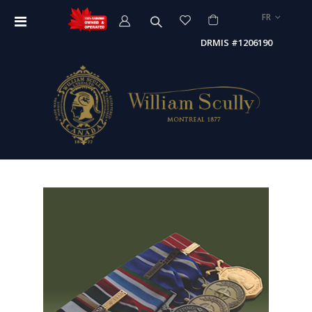
LANGUE
FR
Affichage
navigation
DRMIS #1206190