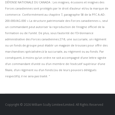
DÉFENSE NATIONALE DU CANADA : Les insignes, écussons et insignes des
Forces canadiennes sont protégés par le droit d'auteur et/ou la marque de
commerce. Conformément au chapitre 7, paragraphe 58 de la PFC A-AD-
200-000/AG-000 « La structure patrimoniale des Forces canadiennes », seul
un commandant peut autoriser la reproduction de l'insigne officiel de la
formation ou de l'unité. De plus, sous l'autorité de l'Ordonnance
administrative des Forces canadiennes 27-8, une succursale, un régiment
ou un fonds de groupe peut établir un magasin de trousses pour offrir des
marchandises spécialisées à la succursale, au régiment ou au fonds. Par
conséquent, à moins qu'un ordre ne soit accompagné d'une lettre signée
d'un commandant d'unité ou d'un membre de l'exécutif supérieur d'une
filiale, d'un régiment ou d'un fonds (ou de leurs pouvoirs délégués
respectifs), il ne sera pas traité. ''
Copyright © 2026 William Scully Limitee/Limited. All Rights Reserved