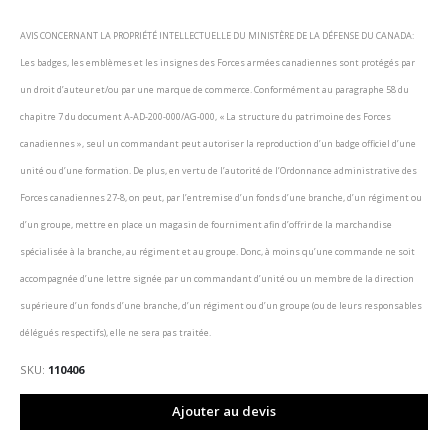
AVIS CONCERNANT LA PROPRIÉTÉ INTELLECTUELLE DU MINISTÈRE DE LA DÉFENSE DU CANADA:
Les badges, les emblèmes et les insignes des Forces armées canadiennes sont protégés par
un droit d’auteur et/ou par une marque de commerce. Conformément au paragraphe 58 du
chapitre 7 du document A-AD-200-000/AG-000, « La structure du patrimoine des Forces
canadiennes », seul un commandant peut autoriser la reproduction d’un badge officiel d’une
unité ou d’une formation. De plus, en vertu de l’autorité de l’Ordonnance administrative des
Forces canadiennes 27-8, on peut, par l’entremise d’un fonds d’une branche, d’un régiment ou
d’un groupe, mettre en place un magasin de fourniment afin d’offrir de la marchandise
spécialisée à la branche, au régiment et au groupe. Donc, à moins qu’une commande ne soit
accompagnée d’une lettre signée par un commandant d’unité ou un membre de la direction
supérieure d’un fonds d’une branche, d’un régiment ou d’un groupe (ou de leurs responsables
délégués respectifs), elle ne sera pas traitée.
SKU
110406
Ajouter au devis