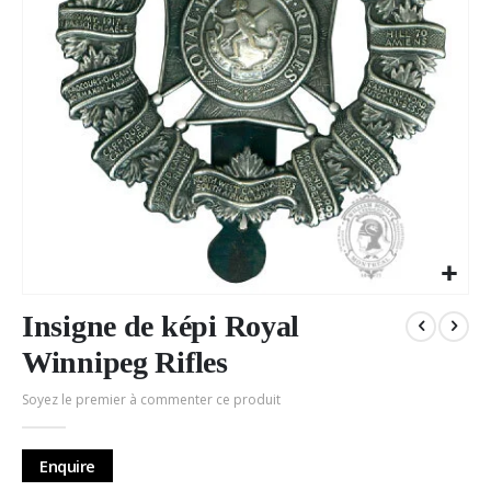
Passer
au
Insigne de képi Royal
début
Winnipeg Rifles
de
la
Soyez le premier à commenter ce produit
Galerie
d’images
Enquire