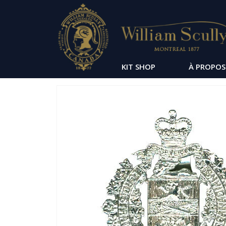
KIT SHOP
À PROPOS
Passer
à
la
fin
de
la
galerie
d’images