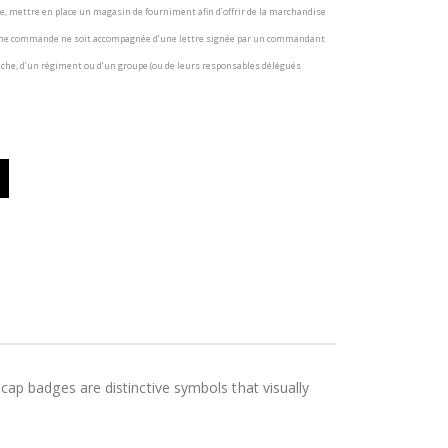
e, mettre en place un magasin de fourniment afin d’offrir de la marchandise
u’une commande ne soit accompagnée d’une lettre signée par un commandant
nche, d’un régiment ou d’un groupe (ou de leurs responsables délégués
p badges are distinctive symbols that visually