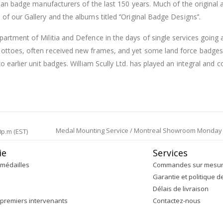
adian badge manufacturers of the last 150 years. Much of the origina
f our Gallery and the albums titled ‘’Original Badge Designs’’.
artment of Militia and Defence in the days of single services going 
 mottoes, often received new frames, and yet some land force badg
o earlier unit badges. William Scully Ltd. has played an integral and c
Medal Mounting Service / Montreal Showroom Monday to 
0p.m (EST)
ie
Services
médailles
Commandes sur mesu
Garantie et politique d
Délais de livraison
 premiers intervenants
Contactez-nous