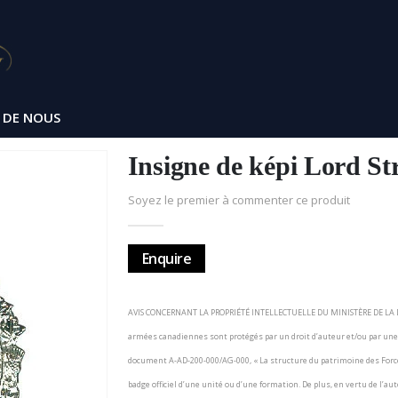
 DE NOUS
Insigne de képi Lord St
Soyez le premier à commenter ce produit
Enquire
AVIS CONCERNANT LA PROPRIÉTÉ INTELLECTUELLE DU MINISTÈRE DE LA DÉ
armées canadiennes sont protégés par un droit d’auteur et/ou par u
document A-AD-200-000/AG-000, « La structure du patrimoine des Forc
badge officiel d’une unité ou d’une formation. De plus, en vertu de l’a