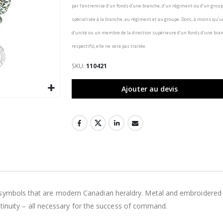
par l’entremise d’un fonds d’une branche, d’un régiment ou d’un group
spécialisée à la branche, au régiment et au groupe. Donc, à moins q
d’unité ou un membre de la direction supérieure d’un fonds d’une bra
respectifs), elle ne sera pas traitée.
SKU
110421
Ajouter au devis
symbols that are modern Canadian heraldry. Metal and embroidered ca
continuity – all necessary for the success of command.