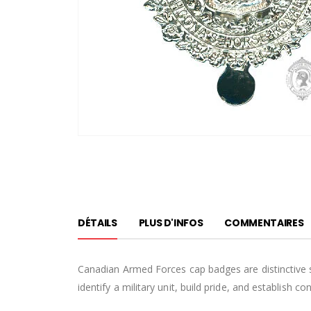
Passer
au
début
de
la
Galerie
DÉTAILS
PLUS D'INFOS
COMMENTAIRES
d’images
Canadian Armed Forces cap badges are distinctive 
identify a military unit, build pride, and establish 