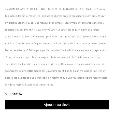
AVIS CONCERNANT LA PROPRIÉTÉ INTELLECTUELLE DU MINISTÈRE DE LA DÉFENSE DU CANADA:
Les badges, les emblèmes et les insignes des Forces armées canadiennes sont protégés par
un droit d’auteur et/ou par une marque de commerce. Conformément au paragraphe 58 du
chapitre 7 du document A-AD-200-000/AG-000, « La structure du patrimoine des Forces
canadiennes », seul un commandant peut autoriser la reproduction d’un badge officiel d’une
unité ou d’une formation. De plus, en vertu de l’autorité de l’Ordonnance administrative des
Forces canadiennes 27-8, on peut, par l’entremise d’un fonds d’une branche, d’un régiment ou
d’un groupe, mettre en place un magasin de fourniment afin d’offrir de la marchandise
spécialisée à la branche, au régiment et au groupe. Donc, à moins qu’une commande ne soit
accompagnée d’une lettre signée par un commandant d’unité ou un membre de la direction
supérieure d’un fonds d’une branche, d’un régiment ou d’un groupe (ou de leurs responsables
délégués respectifs), elle ne sera pas traitée.
SKU
110394
Ajouter au devis