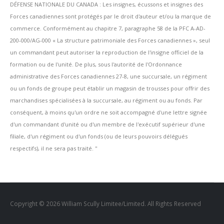
DÉFENSE NATIONALE DU CANADA : Les insignes, écussons et insignes des
Forces canadiennes sont protégés par le droit d'auteur et/ou la marque de
commerce. Conformément au chapitre 7, paragraphe 58 de la PFC A-AD-
200-000/AG-000 « La structure patrimoniale des Forces canadiennes », seul
un commandant peut autoriser la reproduction de l'insigne officiel de la
formation ou de l'unité. De plus, sous l'autorité de l'Ordonnance
administrative des Forces canadiennes 27-8, une succursale, un régiment
ou un fonds de groupe peut établir un magasin de trousses pour offrir des
marchandises spécialisées à la succursale, au régiment ou au fonds. Par
conséquent, à moins qu'un ordre ne soit accompagné d'une lettre signée
d'un commandant d'unité ou d'un membre de l'exécutif supérieur d'une
filiale, d'un régiment ou d'un fonds (ou de leurs pouvoirs délégués
respectifs), il ne sera pas traité. ''
Copyright © 2026 William Scully Limitee/Limited. All Rights Reserved