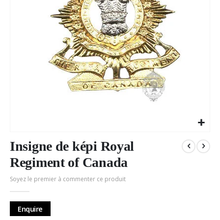
Passer
au
Insigne de képi Royal
début
Regiment of Canada
de
la
Soyez le premier à commenter ce produit
Galerie
d’images
Enquire