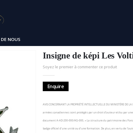
 DE NOUS
Insigne de képi Les Vol
Soyez le premier à commenter ce produit
Enquire
AVIS CONCERNANT LA PROPRIÉTÉ INTELLECTUELLE DU MINISTÈRE DE LA DÉ
armées canadiennes sont protégés par un droit d’auteur et/ou par u
document A-AD-200-000/AG-000, « La structure du patrimoine des Forc
badge officiel d’une unité ou d’une formation. De plus, en vertu de l’a