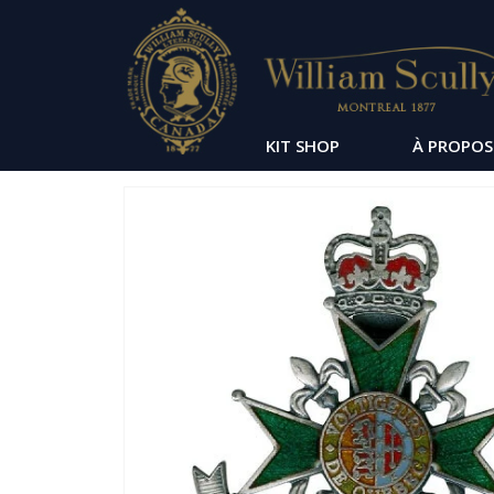
KIT SHOP
À PROPOS
Passer
à
la
fin
de
la
galerie
d’images