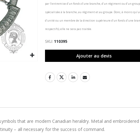
par l’entremise d’un fonds d’une branche, d’un régiment ou d’un group
spécialisée à la branche, au régiment et au groupe. Donc, à moins q
d’unité ou un membre de la direction supérieure d’un fonds d’une bra
respectifs), elle ne sera pas traitée.
SKU
110395
Ajouter au devis
symbols that are modern Canadian heraldry. Metal and embroidered ca
continuity – all necessary for the success of command.