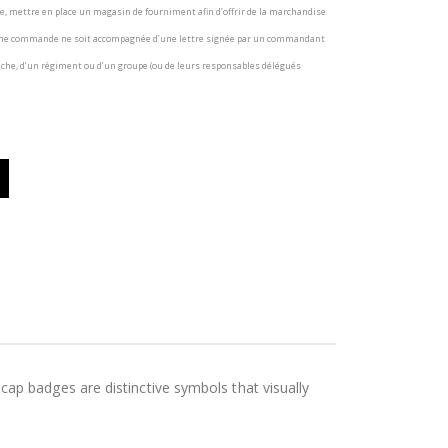
e, mettre en place un magasin de fourniment afin d’offrir de la marchandise
u’une commande ne soit accompagnée d’une lettre signée par un commandant
nche, d’un régiment ou d’un groupe (ou de leurs responsables délégués
p badges are distinctive symbols that visually