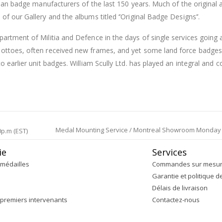
adian badge manufacturers of the last 150 years. Much of the origina
f our Gallery and the albums titled ‘’Original Badge Designs’’.
artment of Militia and Defence in the days of single services going 
 mottoes, often received new frames, and yet some land force badg
o earlier unit badges. William Scully Ltd. has played an integral and c
Medal Mounting Service / Montreal Showroom Monday to 
0p.m (EST)
ie
Services
médailles
Commandes sur mesu
Garantie et politique d
Délais de livraison
 premiers intervenants
Contactez-nous