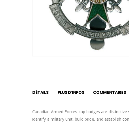
Passer
au
début
de
la
Galerie
DÉTAILS
PLUS D'INFOS
COMMENTAIRES
d’images
Canadian Armed Forces cap badges are distinctive 
identify a military unit, build pride, and establish 