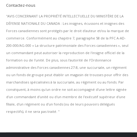
Contactez-nous
''AVIS CONCERNANT LA PROPRIÉTÉ INTELLECTUELLE DU MINISTÈRE DE LA
DÉFENSE NATIONALE DU CANADA : Les insignes, écussons et insignes des
Forces canadiennes sont protégés par le droit d'auteur et/ou la marque de
commerce. Conformément au chapitre 7, paragraphe 58 de la PFC A-AD-
200-000/AG-000 « La structure patrimoniale des Forces canadiennes », seul
un commandant peut autoriser la reproduction de l'insigne officiel de la
formation ou de l'unité. De plus, sous l'autorité de l'Ordonnance
administrative des Forces canadiennes 27-8, une succursale, un régiment
ou un fonds de groupe peut établir un magasin de trousses pour offrir des
marchandises spécialisées à la succursale, au régiment ou au fonds. Par
conséquent, à moins qu'un ordre ne soit accompagné d'une lettre signée
d'un commandant d'unité ou d'un membre de l'exécutif supérieur d'une
filiale, d'un régiment ou d'un fonds (ou de leurs pouvoirs délégués
respectifs), il ne sera pas traité. ''