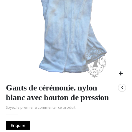
Passer
au
Gants de cérémonie, nylon
début
blanc avec bouton de pression
de
la
Soyez le premier à commenter ce produit
Galerie
d’images
Enquire