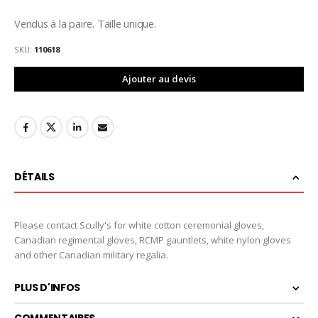
Vendus à la paire. Taille unique.
SKU
110618
Ajouter au devis
DÉTAILS
Please contact Scully's for white cotton ceremonial gloves,
Canadian regimental gloves, RCMP gauntlets, white nylon gloves
and other Canadian military regalia.
PLUS D'INFOS
COMMENTAIRES