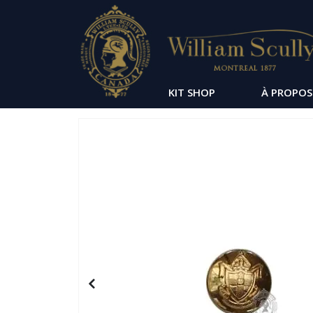
KIT SHOP
À PROPOS
Passer
à
la
fin
de
la
galerie
d’images