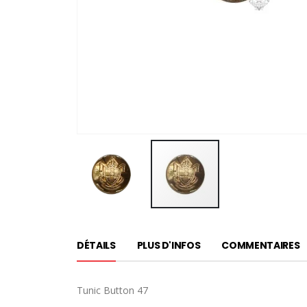
Passer
au
DÉTAILS
PLUS D'INFOS
COMMENTAIRES
début
de
la
Tunic Button 47
Galerie