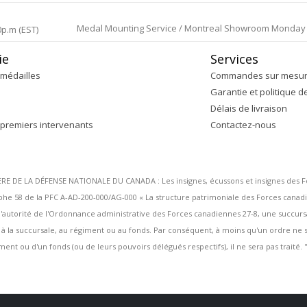
Medal Mounting Service / Montreal Showroom Monday to 
0p.m (EST)
ie
Services
médailles
Commandes sur mesu
Garantie et politique d
Délais de livraison
 premiers intervenants
Contactez-nous
DE LA DÉFENSE NATIONALE DU CANADA : Les insignes, écussons et insignes des Forc
 58 de la PFC A-AD-200-000/AG-000 « La structure patrimoniale des Forces canadi
ous l'autorité de l'Ordonnance administrative des Forces canadiennes 27-8, une succu
s à la succursale, au régiment ou au fonds. Par conséquent, à moins qu'un ordre n
ent ou d'un fonds (ou de leurs pouvoirs délégués respectifs), il ne sera pas traité. ''