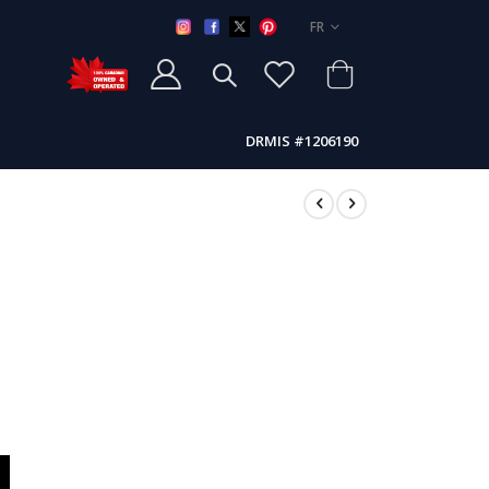
LANGUE
FR
DRMIS #1206190