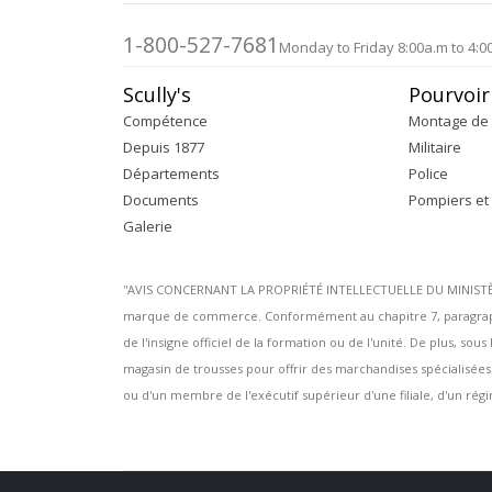
d’images
1-800-527-7681
Monday to Friday 8:00a.m to 4:0
Scully's
Pourvoir
Compétence
Montage de 
Depuis 1877
Militaire
Départements
Police
Documents
Pompiers et
Galerie
''AVIS CONCERNANT LA PROPRIÉTÉ INTELLECTUELLE DU MINISTÈRE 
marque de commerce. Conformément au chapitre 7, paragraphe
de l'insigne officiel de la formation ou de l'unité. De plus, s
magasin de trousses pour offrir des marchandises spécialisée
ou d'un membre de l'exécutif supérieur d'une filiale, d'un régim