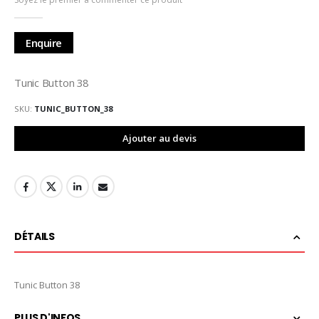
de
la
Galerie
Enquire
d’images
Tunic Button 38
SKU
TUNIC_BUTTON_38
Ajouter au devis
DÉTAILS
Tunic Button 38
PLUS D'INFOS