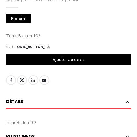
de
la
Galerie
Enquire
d’images
Tunic Button 102
SKU
TUNIC_BUTTON_102
Ajouter au devis
DÉTAILS
Tunic Button 102
PLUS D'INFOS