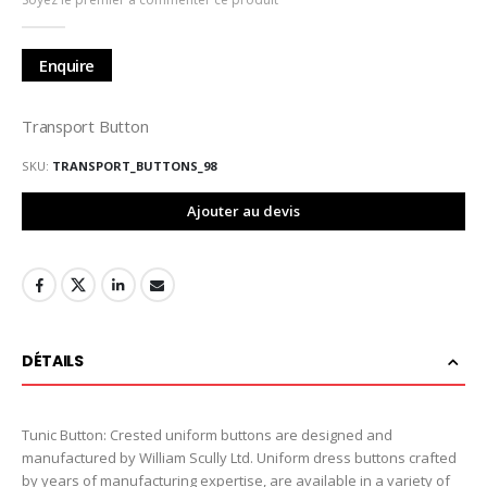
de
la
Galerie
Enquire
d’images
Transport Button
SKU
TRANSPORT_BUTTONS_98
Ajouter au devis
DÉTAILS
Tunic Button: Crested uniform buttons are designed and
manufactured by William Scully Ltd. Uniform dress buttons crafted
by years of manufacturing expertise, are available in a variety of