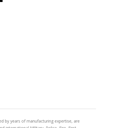
ed by years of manufacturing expertise, are
international Military, Police, Fire, First-