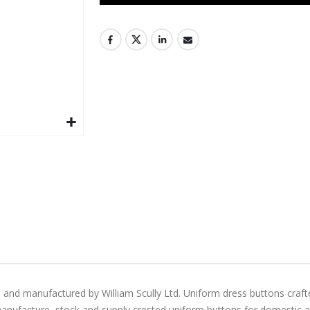
 and manufactured by William Scully Ltd. Uniform dress buttons craft
manufacture, stock and supply crested uniform buttons for domestic and 