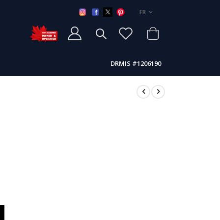
LANGUE
FR
DRMIS #1206190