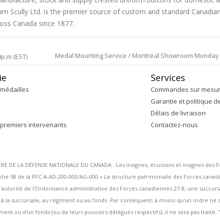
liam Scully Ltd. is the premier source of custom and standard Canadi
ross Canada since 1877.
Medal Mounting Service / Montreal Showroom Monday to 
0p.m (EST)
ie
Services
médailles
Commandes sur mesu
Garantie et politique d
Délais de livraison
 premiers intervenants
Contactez-nous
DE LA DÉFENSE NATIONALE DU CANADA : Les insignes, écussons et insignes des Forc
 58 de la PFC A-AD-200-000/AG-000 « La structure patrimoniale des Forces canadi
ous l'autorité de l'Ordonnance administrative des Forces canadiennes 27-8, une succu
s à la succursale, au régiment ou au fonds. Par conséquent, à moins qu'un ordre n
ent ou d'un fonds (ou de leurs pouvoirs délégués respectifs), il ne sera pas traité. ''