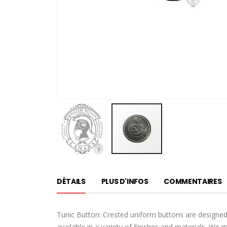
Passer
au
DÉTAILS
PLUS D'INFOS
COMMENTAIRES
début
de
la
Tunic Button: Crested uniform buttons are designed
Galerie
available in a variety of finishes and materials. We 