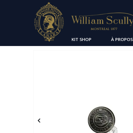
KIT SHOP
À PROPOS
Passer
à
la
fin
de
la
galerie
d’images