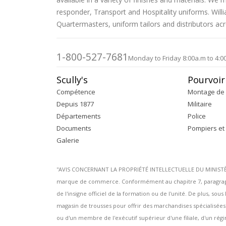
d’images
responder, Transport and Hospitality uniforms. Wil
Quartermasters, uniform tailors and distributors ac
1-800-527-7681
Monday to Friday 8:00a.m to 4:0
Scully's
Pourvoir
Compétence
Montage de 
Depuis 1877
Militaire
Départements
Police
Documents
Pompiers et
Galerie
''AVIS CONCERNANT LA PROPRIÉTÉ INTELLECTUELLE DU MINISTÈRE 
marque de commerce. Conformément au chapitre 7, paragraphe
de l'insigne officiel de la formation ou de l'unité. De plus, s
magasin de trousses pour offrir des marchandises spécialisée
ou d'un membre de l'exécutif supérieur d'une filiale, d'un régim