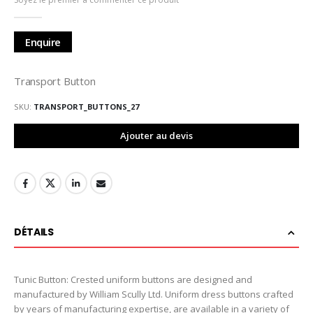
de
la
Galerie
Enquire
d’images
Transport Button
SKU
TRANSPORT_BUTTONS_27
Ajouter au devis
DÉTAILS
Tunic Button: Crested uniform buttons are designed and
manufactured by William Scully Ltd. Uniform dress buttons crafted
by years of manufacturing expertise, are available in a variety of