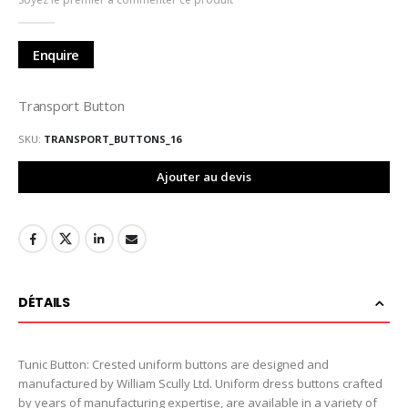
de
la
Galerie
Enquire
d’images
Transport Button
SKU
TRANSPORT_BUTTONS_16
Ajouter au devis
DÉTAILS
Tunic Button: Crested uniform buttons are designed and
manufactured by William Scully Ltd. Uniform dress buttons crafted
by years of manufacturing expertise, are available in a variety of