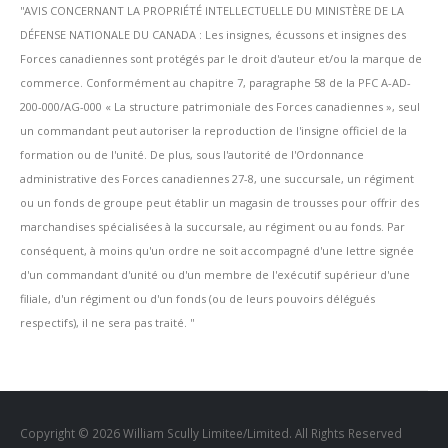
''AVIS CONCERNANT LA PROPRIÉTÉ INTELLECTUELLE DU MINISTÈRE DE LA
DÉFENSE NATIONALE DU CANADA : Les insignes, écussons et insignes des
Forces canadiennes sont protégés par le droit d'auteur et/ou la marque de
commerce. Conformément au chapitre 7, paragraphe 58 de la PFC A-AD-
200-000/AG-000 « La structure patrimoniale des Forces canadiennes », seul
un commandant peut autoriser la reproduction de l'insigne officiel de la
formation ou de l'unité. De plus, sous l'autorité de l'Ordonnance
administrative des Forces canadiennes 27-8, une succursale, un régiment
ou un fonds de groupe peut établir un magasin de trousses pour offrir des
marchandises spécialisées à la succursale, au régiment ou au fonds. Par
conséquent, à moins qu'un ordre ne soit accompagné d'une lettre signée
d'un commandant d'unité ou d'un membre de l'exécutif supérieur d'une
filiale, d'un régiment ou d'un fonds (ou de leurs pouvoirs délégués
respectifs), il ne sera pas traité. ''
Copyright © 2026 William Scully Limitee/Limited. All Rights Reserved