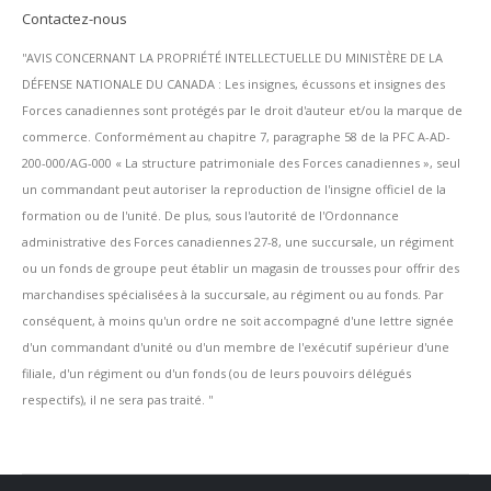
Contactez-nous
''AVIS CONCERNANT LA PROPRIÉTÉ INTELLECTUELLE DU MINISTÈRE DE LA
DÉFENSE NATIONALE DU CANADA : Les insignes, écussons et insignes des
Forces canadiennes sont protégés par le droit d'auteur et/ou la marque de
commerce. Conformément au chapitre 7, paragraphe 58 de la PFC A-AD-
200-000/AG-000 « La structure patrimoniale des Forces canadiennes », seul
un commandant peut autoriser la reproduction de l'insigne officiel de la
formation ou de l'unité. De plus, sous l'autorité de l'Ordonnance
administrative des Forces canadiennes 27-8, une succursale, un régiment
ou un fonds de groupe peut établir un magasin de trousses pour offrir des
marchandises spécialisées à la succursale, au régiment ou au fonds. Par
conséquent, à moins qu'un ordre ne soit accompagné d'une lettre signée
d'un commandant d'unité ou d'un membre de l'exécutif supérieur d'une
filiale, d'un régiment ou d'un fonds (ou de leurs pouvoirs délégués
respectifs), il ne sera pas traité. ''