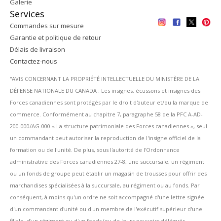
Galerie
Services
Commandes sur mesure
Garantie et politique de retour
Délais de livraison
Contactez-nous
''AVIS CONCERNANT LA PROPRIÉTÉ INTELLECTUELLE DU MINISTÈRE DE LA
DÉFENSE NATIONALE DU CANADA : Les insignes, écussons et insignes des
Forces canadiennes sont protégés par le droit d'auteur et/ou la marque de
commerce. Conformément au chapitre 7, paragraphe 58 de la PFC A-AD-
200-000/AG-000 « La structure patrimoniale des Forces canadiennes », seul
un commandant peut autoriser la reproduction de l'insigne officiel de la
formation ou de l'unité. De plus, sous l'autorité de l'Ordonnance
administrative des Forces canadiennes 27-8, une succursale, un régiment
ou un fonds de groupe peut établir un magasin de trousses pour offrir des
marchandises spécialisées à la succursale, au régiment ou au fonds. Par
conséquent, à moins qu'un ordre ne soit accompagné d'une lettre signée
d'un commandant d'unité ou d'un membre de l'exécutif supérieur d'une
filiale, d'un régiment ou d'un fonds (ou de leurs pouvoirs délégués