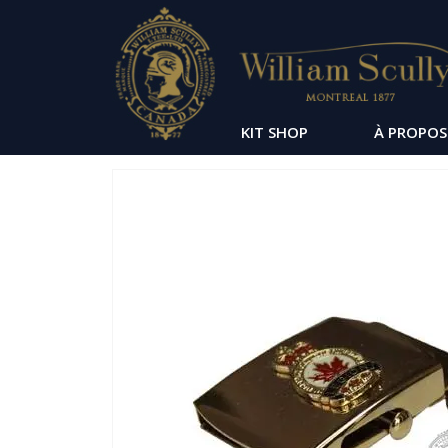
KIT SHOP
À PROPOS
Passer
à
la
fin
de
la
galerie
d’images