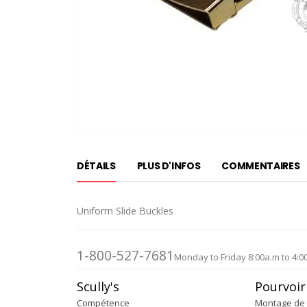
Passer
au
DÉTAILS
PLUS D'INFOS
COMMENTAIRES
début
de
la
Uniform Slide Buckles
Galerie
d’images
1-800-527-7681
Monday to Friday 8:00a.m to 4:0
Scully's
Pourvoir
Compétence
Montage de 