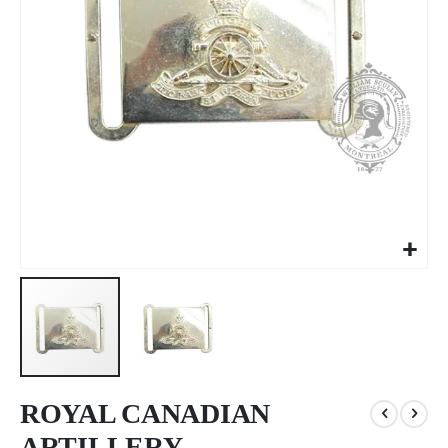
Passer
au
ROYAL CANADIAN
début
ARTILLERY