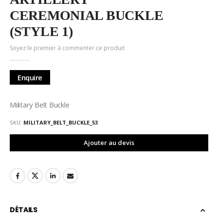
de
la
CEREMONIAL BUCKLE
Galerie
(STYLE 1)
d’images
Soyez le premier à commenter ce produit
Enquire
Military Belt Buckle
SKU
MILITARY_BELT_BUCKLE_53
Ajouter au devis
DÉTAILS