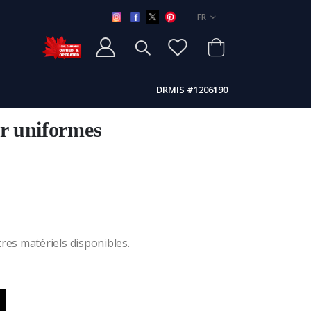
LANGUE
FR
DRMIS #1206190
ur uniformes
res matériels disponibles.