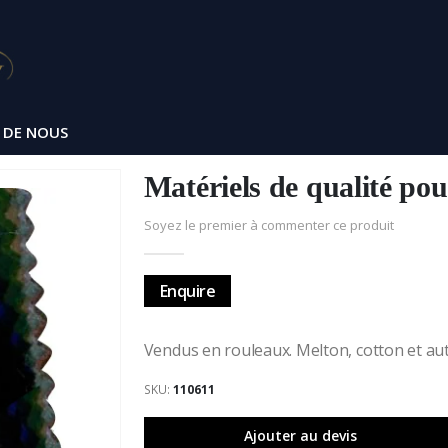
 DE NOUS
Matériels de qualité po
Soyez le premier à commenter ce produit
Enquire
Vendus en rouleaux. Melton, cotton et aut
SKU
110611
Ajouter au devis