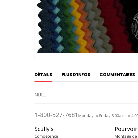
Passer
au
DÉTAILS
PLUS D'INFOS
COMMENTAIRES
début
de
la
NULL
Galerie
d’images
1-800-527-7681
Monday to Friday 8:00a.m to 4:0
Scully's
Pourvoir
Compétence
Montage de 