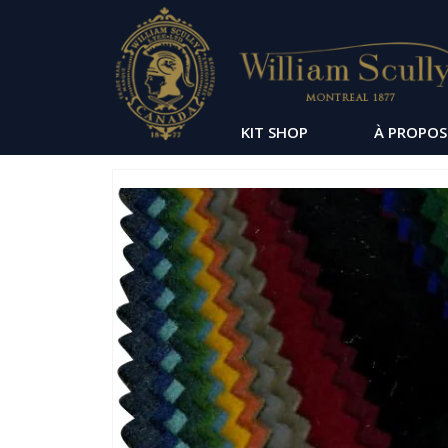
KIT SHOP
À PROPOS
Passer
à
la
fin
de
la
galerie
d’images