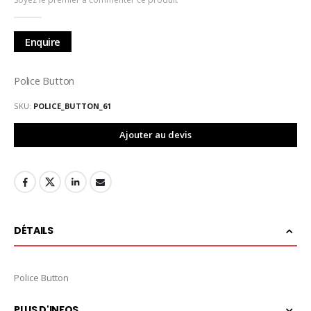
de
la
Galerie
Enquire
d’images
Police Button
SKU
POLICE_BUTTON_61
Ajouter au devis
DÉTAILS
Police Button
PLUS D'INFOS