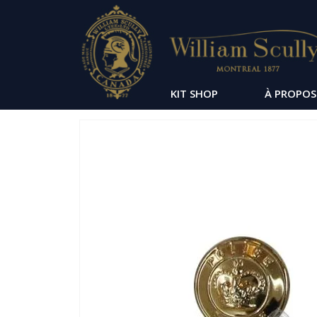
KIT SHOP
À PROPOS
Passer
à
la
fin
de
la
galerie
d’images