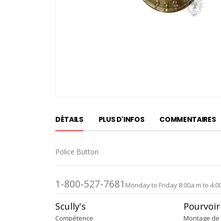
Passer
au
DÉTAILS
PLUS D'INFOS
COMMENTAIRES
début
de
la
Police Button
Galerie
d’images
1-800-527-7681
Monday to Friday 8:00a.m to 4:0
Scully's
Pourvoir
Compétence
Montage de 