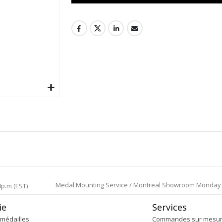
Medal Mounting Service / Montreal Showroom Monday to 
0p.m (EST)
ie
Services
médailles
Commandes sur mesu