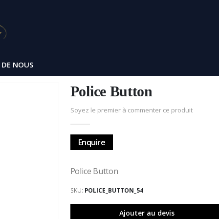
 DE NOUS
Police Button
Soyez le premier à commenter ce produit
Enquire
Police Button
SKU
POLICE_BUTTON_54
Ajouter au devis