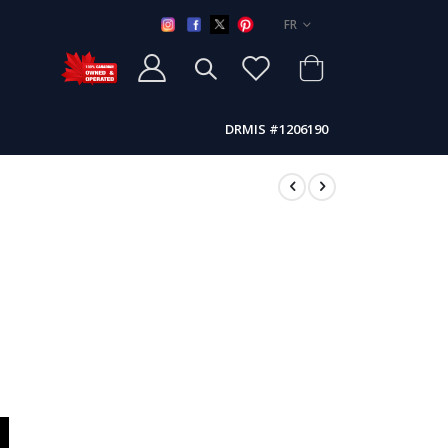
LANGUE
FR
DRMIS #1206190