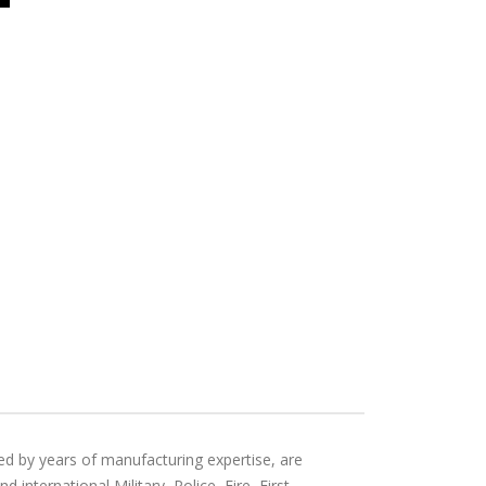
ed by years of manufacturing expertise, are
international Military, Police, Fire, First-