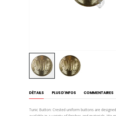
Passer
au
DÉTAILS
PLUS D'INFOS
COMMENTAIRES
début
de
la
Tunic Button: Crested uniform buttons are designed
Galerie
available in a variety of finishes and materials. We 