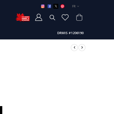
LANGUE
FR
DRMIS #1206190