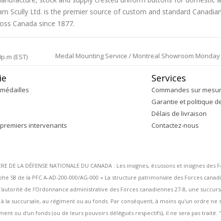
liam Scully Ltd. is the premier source of custom and standard Canadi
ross Canada since 1877.
Medal Mounting Service / Montreal Showroom Monday to 
0p.m (EST)
ie
Services
médailles
Commandes sur mesu
Garantie et politique d
Délais de livraison
 premiers intervenants
Contactez-nous
DE LA DÉFENSE NATIONALE DU CANADA : Les insignes, écussons et insignes des Forc
 58 de la PFC A-AD-200-000/AG-000 « La structure patrimoniale des Forces canadi
ous l'autorité de l'Ordonnance administrative des Forces canadiennes 27-8, une succu
s à la succursale, au régiment ou au fonds. Par conséquent, à moins qu'un ordre n
ent ou d'un fonds (ou de leurs pouvoirs délégués respectifs), il ne sera pas traité. ''