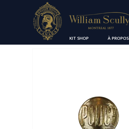
KIT SHOP
À PROPOS
Passer
à
la
fin
de
la
galerie
d’images