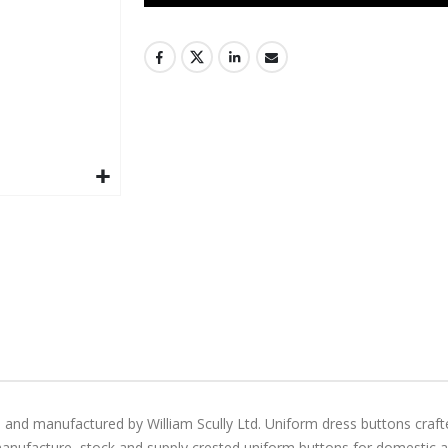
 and manufactured by William Scully Ltd. Uniform dress buttons craft
manufacture, stock and supply crested uniform buttons for domestic and 