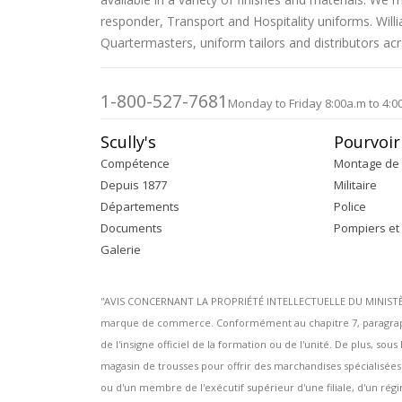
d’images
responder, Transport and Hospitality uniforms. Wil
Quartermasters, uniform tailors and distributors ac
1-800-527-7681
Monday to Friday 8:00a.m to 4:0
Scully's
Pourvoir
Compétence
Montage de 
Depuis 1877
Militaire
Départements
Police
Documents
Pompiers et
Galerie
''AVIS CONCERNANT LA PROPRIÉTÉ INTELLECTUELLE DU MINISTÈRE 
marque de commerce. Conformément au chapitre 7, paragraphe
de l'insigne officiel de la formation ou de l'unité. De plus, s
magasin de trousses pour offrir des marchandises spécialisée
ou d'un membre de l'exécutif supérieur d'une filiale, d'un régim