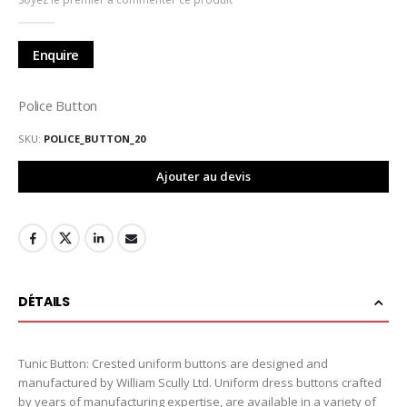
de
la
Galerie
Enquire
d’images
Police Button
SKU
POLICE_BUTTON_20
Ajouter au devis
DÉTAILS
Tunic Button: Crested uniform buttons are designed and
manufactured by William Scully Ltd. Uniform dress buttons crafted
by years of manufacturing expertise, are available in a variety of