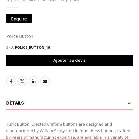
de
la
Galerie
Enquire
d’images
Police Button
SKU
POLICE_BUTTON_16
Ajouter au devis
DÉTAILS
Tunic Button: Crested uniform buttons are designed and
manufactured by William Scully Ltd. Uniform dress buttons crafted
by years of manufacturing expertise, are available in a variety of