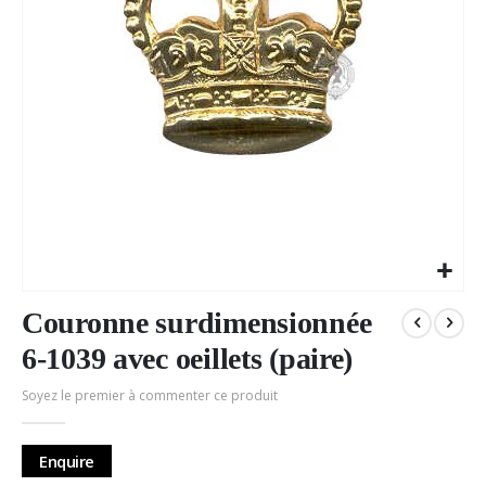
Passer
au
Couronne surdimensionnée
début
6-1039 avec oeillets (paire)
de
la
Soyez le premier à commenter ce produit
Galerie
d’images
Enquire