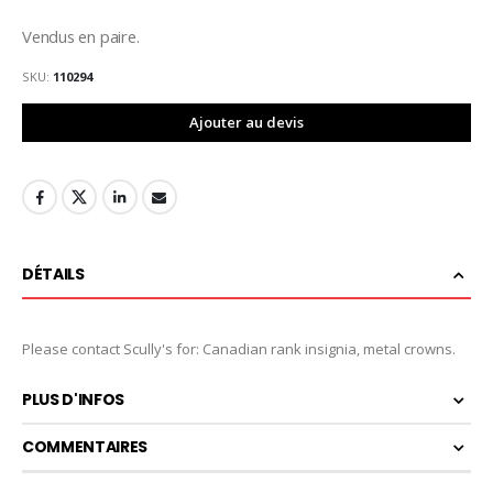
Vendus en paire.
SKU
110294
Ajouter au devis
DÉTAILS
Please contact Scully's for: Canadian rank insignia, metal crowns.
PLUS D'INFOS
COMMENTAIRES