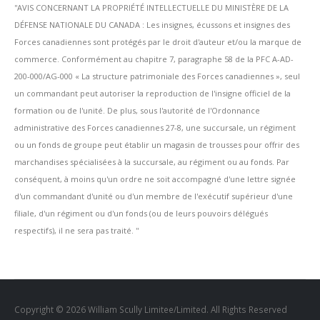
''AVIS CONCERNANT LA PROPRIÉTÉ INTELLECTUELLE DU MINISTÈRE DE LA
DÉFENSE NATIONALE DU CANADA : Les insignes, écussons et insignes des
Forces canadiennes sont protégés par le droit d'auteur et/ou la marque de
commerce. Conformément au chapitre 7, paragraphe 58 de la PFC A-AD-
200-000/AG-000 « La structure patrimoniale des Forces canadiennes », seul
un commandant peut autoriser la reproduction de l'insigne officiel de la
formation ou de l'unité. De plus, sous l'autorité de l'Ordonnance
administrative des Forces canadiennes 27-8, une succursale, un régiment
ou un fonds de groupe peut établir un magasin de trousses pour offrir des
marchandises spécialisées à la succursale, au régiment ou au fonds. Par
conséquent, à moins qu'un ordre ne soit accompagné d'une lettre signée
d'un commandant d'unité ou d'un membre de l'exécutif supérieur d'une
filiale, d'un régiment ou d'un fonds (ou de leurs pouvoirs délégués
respectifs), il ne sera pas traité. ''
Copyright © 2026 William Scully Limitee/Limited. All Rights Reserved