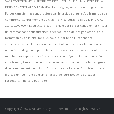
''AVIS CONCERNANT LA PROPRIÉTÉ INTELLECTUELLE DU MINISTÈRE DE LA
DÉFENSE NATIONALE DU CANADA : Les insignes, écussons et insignes des
Forces canadiennes sont protégés par le droit d'auteur et/ou la marque de
commerce. Conformément au chapitre 7, paragraphe 58 de la PFC A-AD-
200-000/AG-000 « La structure patrimoniale des Forces canadiennes », seul
un commandant peut autoriser la reproduction de l'insigne officiel de la
formation ou de l'unité. De plus, sous l'autorité de l'Ordonnance
administrative des Forces canadiennes 27-8, une succursale, un régiment
ou un fonds de groupe peut établir un magasin de trousses pour offrir des
marchandises spécialisées à la succursale, au régiment ou au fonds. Par
conséquent, à moins qu'un ordre ne soit accompagné d'une lettre signée
d'un commandant d'unité ou d'un membre de l'exécutif supérieur d'une
filiale, d'un régiment ou d'un fonds (ou de leurs pouvoirs délégués
respectifs), il ne sera pas traité. ''
Copyright © 2026 William Scully Limitee/Limited. All Rights Reserved