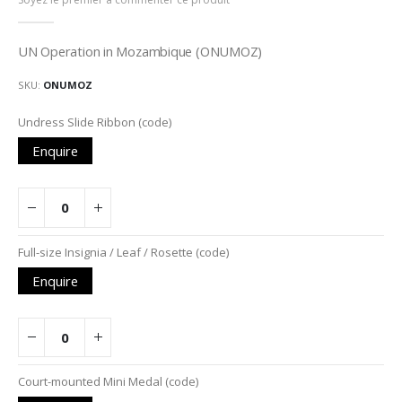
de
la
Galerie
UN Operation in Mozambique (ONUMOZ)
d’images
SKU
ONUMOZ
Articles
Undress Slide Ribbon (code)
du
Enquire
produit
groupé
Full-size Insignia / Leaf / Rosette (code)
Enquire
Court-mounted Mini Medal (code)