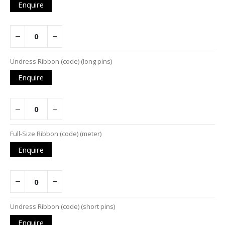
Enquire
Undress Ribbon (code) (long pins)
Enquire
Full-Size Ribbon (code) (meter)
Enquire
Undress Ribbon (code) (short pins)
Enquire