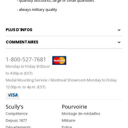
- quantity discounts, large or small quantities
- always military quality
PLUS D'INFOS
COMMENTAIRES
1-800-527-7681
Monday to Friday 8:00a.m
to 4:00p.m (EST)
Medal Mounting Service / Montreal Showroom Monday to Friday
12:00p.m. to 4p.m. (EST)
Scully's
Pourvoirie
Compétence
Montage de médailles
Depuis 1877
Militaire
Départements
Police