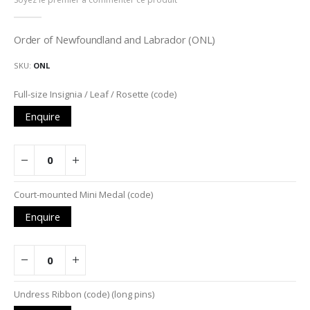
de
la
Galerie
Order of Newfoundland and Labrador (ONL)
d’images
SKU
ONL
Articles
Full-size Insignia / Leaf / Rosette (code)
du
Enquire
produit
groupé
Court-mounted Mini Medal (code)
Enquire
Undress Ribbon (code) (long pins)