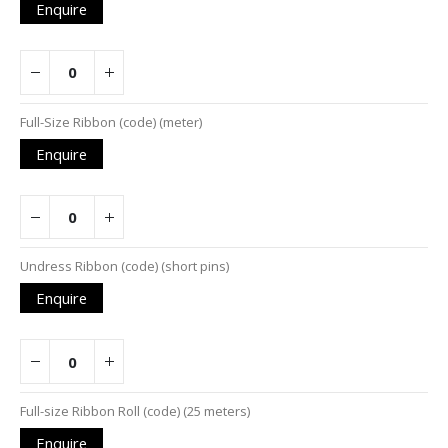
Enquire
Full-Size Ribbon (code) (meter)
Enquire
Undress Ribbon (code) (short pins)
Enquire
Full-size Ribbon Roll (code) (25 meters)
Enquire