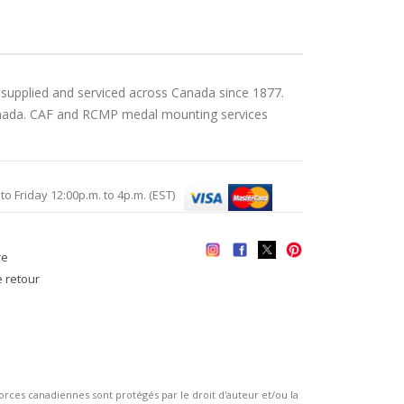
 supplied and serviced across Canada since 1877.
 Canada. CAF and RCMP medal mounting services
Friday 12:00p.m. to 4p.m. (EST)
re
e retour
es canadiennes sont protégés par le droit d'auteur et/ou la