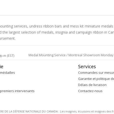
ounting services, undress ribbon bars and mess kit miniature medals
and the largest selection of medals, insignia and campaign ribbon in
bursement.
Medal Mounting Service / Montreal Showroom Monday to 
0p.m (EST)
ie
Services
médailles
Commandes sur mesu
Garantie et politique d
Délais de livraison
 premiers intervenants
Contactez-nous
DE LA DÉFENSE NATIONALE DU CANADA : Les insignes, écussons et insignes des Forc