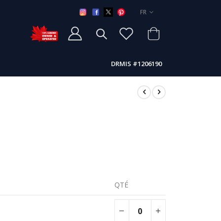
LANGUE
FR
DRMIS #1206190
QTÉ