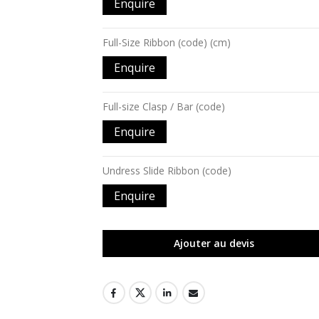
Enquire
Full-Size Ribbon (code) (cm)
Enquire
Full-size Clasp / Bar (code)
Enquire
Undress Slide Ribbon (code)
Enquire
Ajouter au devis