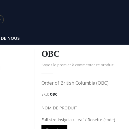
 DE NOUS
OBC
Soyez le premier à commenter ce produit
Order of British Columbia (OBC)
SKU
OBC
NOM DE PRODUIT
Articles
Full-size Insignia / Leaf / Rosette (code)
du