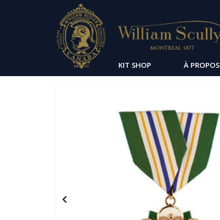
KIT SHOP
À PROPOS
Passer
à
la
fin
de
la
galerie
d’images