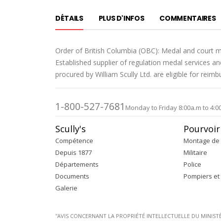
DÉTAILS
PLUS D'INFOS
COMMENTAIRES
Order of British Columbia (OBC): Medal and court m
Established supplier of regulation medal services 
procured by William Scully Ltd. are eligible for reim
1-800-527-7681
Monday to Friday 8:00a.m to 4:0
Scully's
Pourvoir
Compétence
Montage de 
Depuis 1877
Militaire
Départements
Police
Documents
Pompiers et
Galerie
''AVIS CONCERNANT LA PROPRIÉTÉ INTELLECTUELLE DU MINISTÈRE 