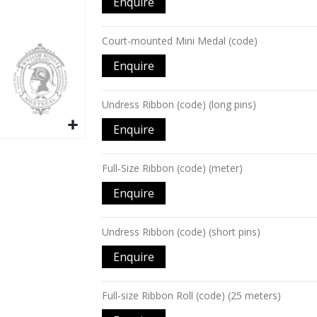
Enquire
produit
groupé
Court-mounted Mini Medal (code)
Enquire
Undress Ribbon (code) (long pins)
Enquire
Full-Size Ribbon (code) (meter)
Enquire
Undress Ribbon (code) (short pins)
Enquire
Full-size Ribbon Roll (code) (25 meters)