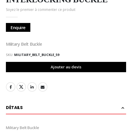
de
la
Soyez le premier à commenter ce produit
Galerie
d’images
Enquire
Military Belt Buckle
SKU
MILITARY_BELT_BUCKLE_59
Ajouter au devis
DÉTAILS
Military Belt Buckle