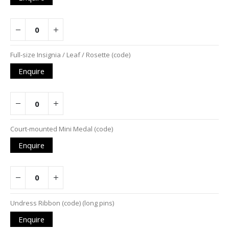
Full-size Insignia / Leaf / Rosette (code)
Enquire
Court-mounted Mini Medal (code)
Enquire
Undress Ribbon (code) (long pins)
Enquire