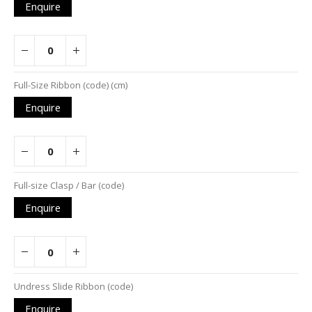
Enquire
Full-Size Ribbon (code) (cm)
Enquire
Full-size Clasp / Bar (code)
Enquire
Undress Slide Ribbon (code)
Enquire