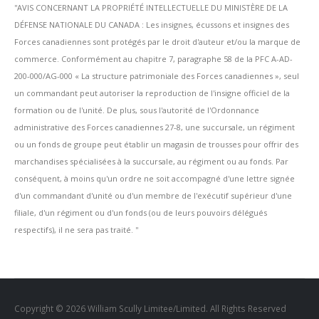
''AVIS CONCERNANT LA PROPRIÉTÉ INTELLECTUELLE DU MINISTÈRE DE LA
DÉFENSE NATIONALE DU CANADA : Les insignes, écussons et insignes des
Forces canadiennes sont protégés par le droit d'auteur et/ou la marque de
commerce. Conformément au chapitre 7, paragraphe 58 de la PFC A-AD-
200-000/AG-000 « La structure patrimoniale des Forces canadiennes », seul
un commandant peut autoriser la reproduction de l'insigne officiel de la
formation ou de l'unité. De plus, sous l'autorité de l'Ordonnance
administrative des Forces canadiennes 27-8, une succursale, un régiment
ou un fonds de groupe peut établir un magasin de trousses pour offrir des
marchandises spécialisées à la succursale, au régiment ou au fonds. Par
conséquent, à moins qu'un ordre ne soit accompagné d'une lettre signée
d'un commandant d'unité ou d'un membre de l'exécutif supérieur d'une
filiale, d'un régiment ou d'un fonds (ou de leurs pouvoirs délégués
respectifs), il ne sera pas traité. ''
Copyright © 2026 William Scully Limitee/Limited. All Rights Reserved