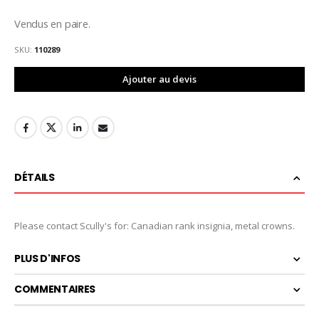
Vendus en paire.
SKU
110289
Ajouter au devis
DÉTAILS
Please contact Scully's for: Canadian rank insignia, metal crowns.
PLUS D'INFOS
COMMENTAIRES