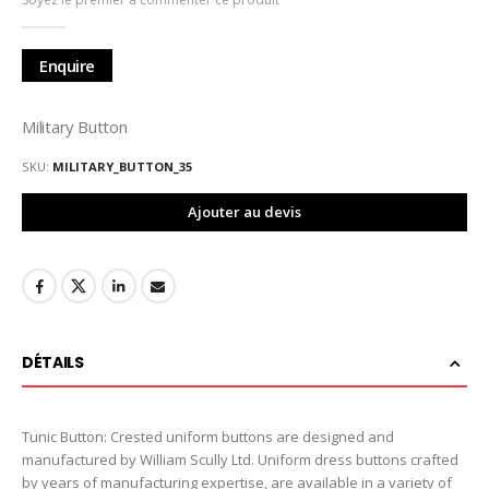
de
la
Galerie
Enquire
d’images
Military Button
SKU
MILITARY_BUTTON_35
Ajouter au devis
DÉTAILS
Tunic Button: Crested uniform buttons are designed and
manufactured by William Scully Ltd. Uniform dress buttons crafted
by years of manufacturing expertise, are available in a variety of