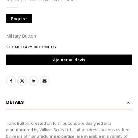
de
la
Galerie
Enquire
d’images
Military Button
SKU
MILITARY_BUTTON_137
Ajouter au devis
DÉTAILS
Tunic Button: Crested uniform buttons are designed and
manufactured by William Scully Ltd. Uniform dress buttons crafted
by years of manufacturing expertise, are available in a variety of