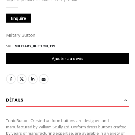
de
la
Galerie
Enquire
d’images
Military Button
SKU
MILITARY_BUTTON_119
Ajouter au devis
DÉTAILS
Tunic Button: Crested uniform buttons are designed and
manufactured by William Scully Ltd. Uniform dress buttons crafted
by years of manufacturing expertise, are available in a variety of