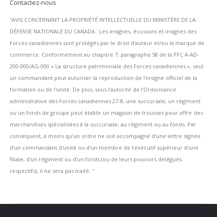
Contactez-nous
''AVIS CONCERNANT LA PROPRIÉTÉ INTELLECTUELLE DU MINISTÈRE DE LA
DÉFENSE NATIONALE DU CANADA : Les insignes, écussons et insignes des
Forces canadiennes sont protégés par le droit d'auteur et/ou la marque de
commerce. Conformément au chapitre 7, paragraphe 58 de la PFC A-AD-
200-000/AG-000 « La structure patrimoniale des Forces canadiennes », seul
un commandant peut autoriser la reproduction de l'insigne officiel de la
formation ou de l'unité. De plus, sous l'autorité de l'Ordonnance
administrative des Forces canadiennes 27-8, une succursale, un régiment
ou un fonds de groupe peut établir un magasin de trousses pour offrir des
marchandises spécialisées à la succursale, au régiment ou au fonds. Par
conséquent, à moins qu'un ordre ne soit accompagné d'une lettre signée
d'un commandant d'unité ou d'un membre de l'exécutif supérieur d'une
filiale, d'un régiment ou d'un fonds (ou de leurs pouvoirs délégués
respectifs), il ne sera pas traité. ''