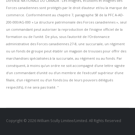
DÉFENSE NATIONALE DU CANADA : Les insignes, écussons et insignes des
Forces canadiennes sont protégés par le droit d'auteur et/ou la marque de
commerce. Conformément au chapitre 7, paragraphe 58 de la PFC A-AD-
200-000/AG-000 « La structure patrimoniale des Forces canadiennes », seul
un commandant peut autoriser la reproduction de l'insigne officiel de la
formation ou de l'unité. De plus, sous l'autorité de l'Ordonnance
administrative des Forces canadiennes 27-8, une succursale, un régiment
ou un fonds de groupe peut établir un magasin de trousses pour offrir des
marchandises spécialisées à la succursale, au régiment ou au fonds. Par
conséquent, à moins qu'un ordre ne soit accompagné d'une lettre signée
d'un commandant d'unité ou d'un membre de l'exécutif supérieur d'une
filiale, d'un régiment ou d'un fonds (ou de leurs pouvoirs délégués
respectifs), il ne sera pas traité. ''
Copyright © 2026 William Scully Limitee/Limited. All Rights Reserved