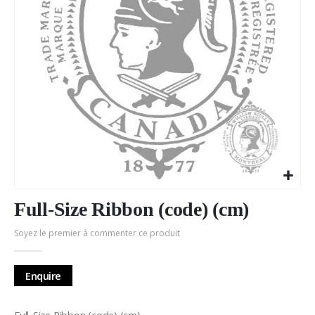
Passer
au
Full-Size Ribbon (code) (cm)
début
Soyez le premier à commenter ce produit
de
la
Galerie
Enquire
d’images
Full-Size Ribbon (code) (cm)