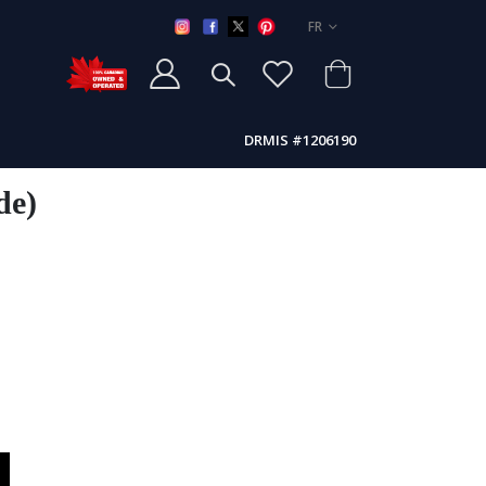
LANGUE
FR
DRMIS #1206190
de)