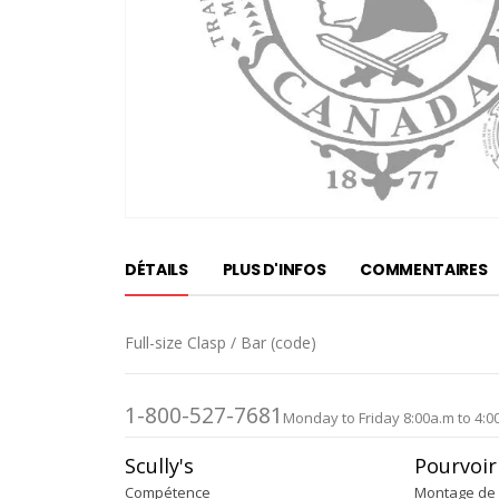
Passer
au
DÉTAILS
PLUS D'INFOS
COMMENTAIRES
début
de
la
Full-size Clasp / Bar (code)
Galerie
d’images
1-800-527-7681
Monday to Friday 8:00a.m to 4:0
Scully's
Pourvoir
Compétence
Montage de 