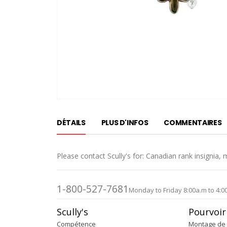
Passer
au
DÉTAILS
PLUS D'INFOS
COMMENTAIRES
début
de
la
Please contact Scully's for: Canadian rank insignia, 
Galerie
d’images
1-800-527-7681
Monday to Friday 8:00a.m to 4:0
Scully's
Pourvoir
Compétence
Montage de 