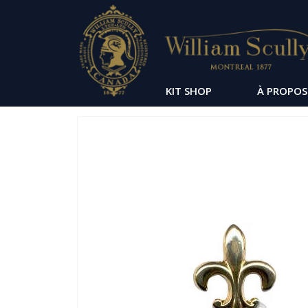
KIT SHOP
À PROPOS
Passer
à
la
fin
de
la
galerie
d’images