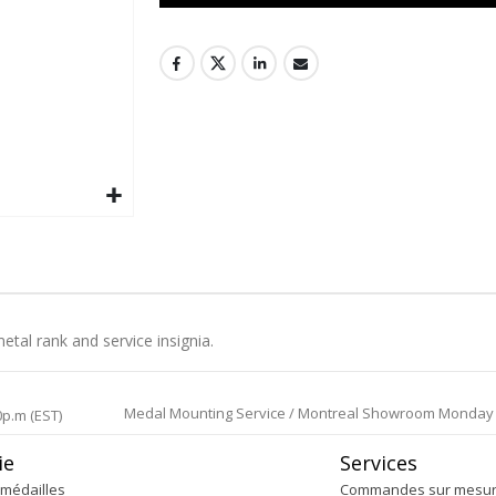
metal rank and service insignia.
Medal Mounting Service / Montreal Showroom Monday to 
0p.m (EST)
ie
Services
médailles
Commandes sur mesu