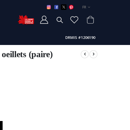
LANGUE
FR
DRMIS #1206190
oeillets (paire)