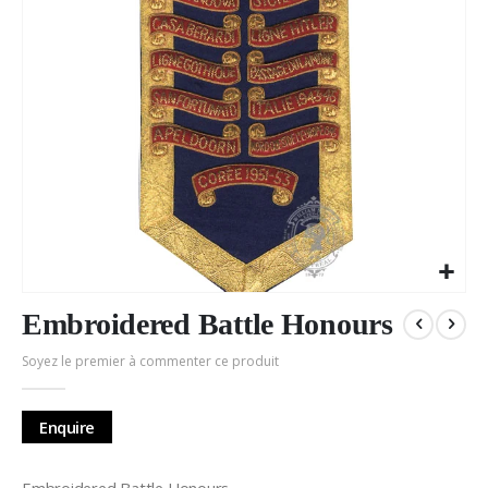
Passer
au
Embroidered Battle Honours
début
Soyez le premier à commenter ce produit
de
la
Galerie
Enquire
d’images
Embroidered Battle Honours