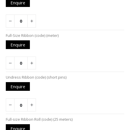
Enquire
Full-Size Ribbon (code) (meter)
Enquire
Undress Ribbon (code) (short pins)
Enquire
Full-size Ribbon Roll (code) (25 meters)
Enquire