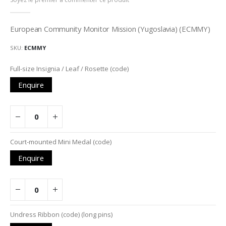
de
la
Galerie
European Community Monitor Mission (Yugoslavia) (ECMMY)
d’images
SKU
ECMMY
Articles
Full-size Insignia / Leaf / Rosette (code)
du
Enquire
produit
groupé
Court-mounted Mini Medal (code)
Enquire
Undress Ribbon (code) (long pins)