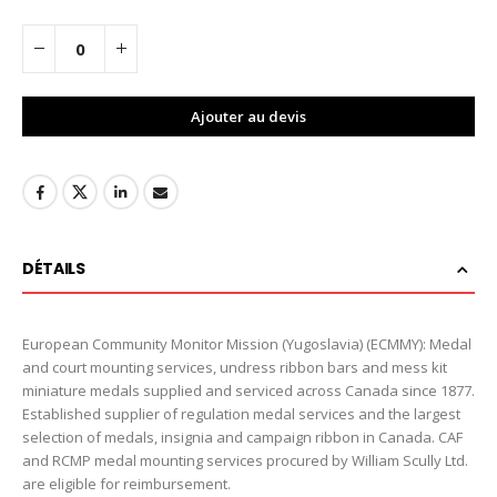
Ajouter au devis
DÉTAILS
European Community Monitor Mission (Yugoslavia) (ECMMY): Medal
and court mounting services, undress ribbon bars and mess kit
miniature medals supplied and serviced across Canada since 1877.
Established supplier of regulation medal services and the largest
selection of medals, insignia and campaign ribbon in Canada. CAF
and RCMP medal mounting services procured by William Scully Ltd.
are eligible for reimbursement.