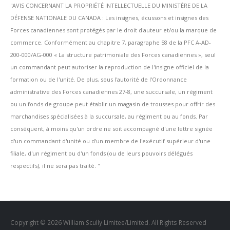
''AVIS CONCERNANT LA PROPRIÉTÉ INTELLECTUELLE DU MINISTÈRE DE LA
DÉFENSE NATIONALE DU CANADA : Les insignes, écussons et insignes des
Forces canadiennes sont protégés par le droit d'auteur et/ou la marque de
commerce. Conformément au chapitre 7, paragraphe 58 de la PFC A-AD-
200-000/AG-000 « La structure patrimoniale des Forces canadiennes », seul
un commandant peut autoriser la reproduction de l'insigne officiel de la
formation ou de l'unité. De plus, sous l'autorité de l'Ordonnance
administrative des Forces canadiennes 27-8, une succursale, un régiment
ou un fonds de groupe peut établir un magasin de trousses pour offrir des
marchandises spécialisées à la succursale, au régiment ou au fonds. Par
conséquent, à moins qu'un ordre ne soit accompagné d'une lettre signée
d'un commandant d'unité ou d'un membre de l'exécutif supérieur d'une
filiale, d'un régiment ou d'un fonds (ou de leurs pouvoirs délégués
respectifs), il ne sera pas traité. ''
Copyright © 2026 William Scully Limitee/Limited. All Rights Reserved