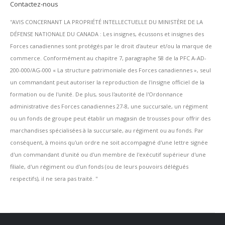
Contactez-nous
''AVIS CONCERNANT LA PROPRIÉTÉ INTELLECTUELLE DU MINISTÈRE DE LA
DÉFENSE NATIONALE DU CANADA : Les insignes, écussons et insignes des
Forces canadiennes sont protégés par le droit d'auteur et/ou la marque de
commerce. Conformément au chapitre 7, paragraphe 58 de la PFC A-AD-
200-000/AG-000 « La structure patrimoniale des Forces canadiennes », seul
un commandant peut autoriser la reproduction de l'insigne officiel de la
formation ou de l'unité. De plus, sous l'autorité de l'Ordonnance
administrative des Forces canadiennes 27-8, une succursale, un régiment
ou un fonds de groupe peut établir un magasin de trousses pour offrir des
marchandises spécialisées à la succursale, au régiment ou au fonds. Par
conséquent, à moins qu'un ordre ne soit accompagné d'une lettre signée
d'un commandant d'unité ou d'un membre de l'exécutif supérieur d'une
filiale, d'un régiment ou d'un fonds (ou de leurs pouvoirs délégués
respectifs), il ne sera pas traité. ''