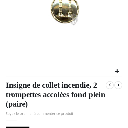
Passer
au
Insigne de collet incendie, 2
début
trompettes accolées fond plein
de
la
(paire)
Galerie
d’images
Soyez le premier à commenter ce produit