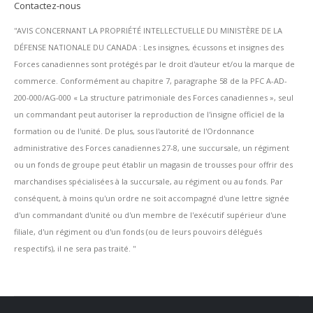
Contactez-nous
''AVIS CONCERNANT LA PROPRIÉTÉ INTELLECTUELLE DU MINISTÈRE DE LA
DÉFENSE NATIONALE DU CANADA : Les insignes, écussons et insignes des
Forces canadiennes sont protégés par le droit d'auteur et/ou la marque de
commerce. Conformément au chapitre 7, paragraphe 58 de la PFC A-AD-
200-000/AG-000 « La structure patrimoniale des Forces canadiennes », seul
un commandant peut autoriser la reproduction de l'insigne officiel de la
formation ou de l'unité. De plus, sous l'autorité de l'Ordonnance
administrative des Forces canadiennes 27-8, une succursale, un régiment
ou un fonds de groupe peut établir un magasin de trousses pour offrir des
marchandises spécialisées à la succursale, au régiment ou au fonds. Par
conséquent, à moins qu'un ordre ne soit accompagné d'une lettre signée
d'un commandant d'unité ou d'un membre de l'exécutif supérieur d'une
filiale, d'un régiment ou d'un fonds (ou de leurs pouvoirs délégués
respectifs), il ne sera pas traité. ''