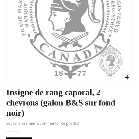
Passer
au
Insigne de rang caporal, 2
début
chevrons (galon B&S sur fond
de
la
noir)
Galerie
d’images
Soyez le premier à commenter ce produit