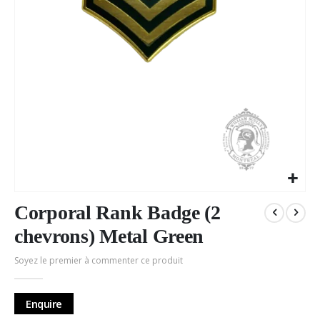
Passer
au
Corporal Rank Badge (2
début
chevrons) Metal Green
de
la
Soyez le premier à commenter ce produit
Galerie
d’images
Enquire